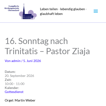
Zum
Haup
Inhalt
Leben teilen ∙ lebendig glauben ∙
glaubhaft leben
springen
16. Sonntag nach
Trinitatis – Pastor Ziaja
Von
admin
/
5. Juni 2026
Datum:
20. September 2026
Zeit:
10:00
-
11:00
Kalender:
Gottesdienst
Orgel: Martin Weber