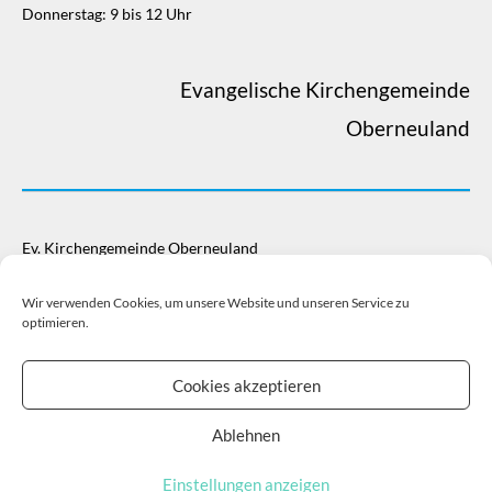
Donnerstag: 9 bis 12 Uhr
Evangelische Kirchengemeinde
Oberneuland
Ev. Kirchengemeinde Oberneuland
Sparkasse Bremen
IBAN: DE28 2905 0101 0001 0523 72
Wir verwenden Cookies, um unsere Website und unseren Service zu
optimieren.
BIC: SBREDE22XXX
Cookies akzeptieren
Ablehnen
Copyright © 2026
Evangelische Kirchengemeinde Oberneuland
|
Einstellungen anzeigen