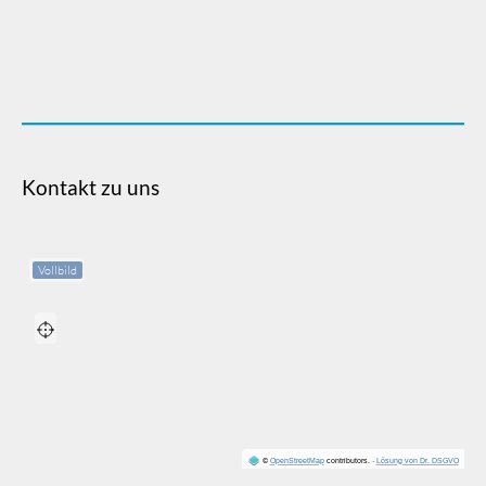
Kontakt zu uns
Vollbild
©
OpenStreetMap
contributors.
·
Lösung von Dr. DSGVO