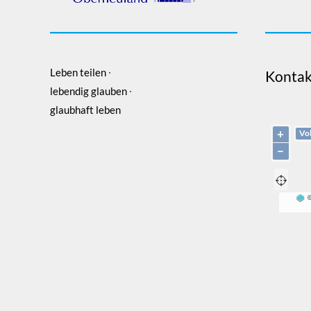
Leben teilen ∙
Kontak
lebendig glauben ∙
glaubhaft leben
+
Vol
−