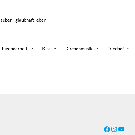
lauben ∙ glaubhaft leben
& Jugendarbeit
Kita
Kirchenmusik
Friedhof
Facebook
Instagr
YouT